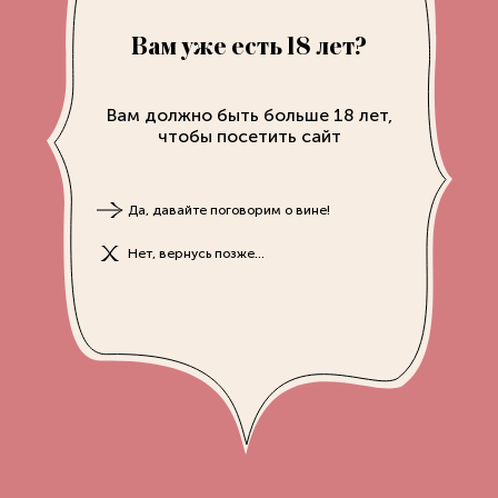
Вам уже есть 18 лет?
Вам должно быть больше 18 лет,
чтобы посетить сайт
Адрес
г. Москва, Спиридоневский пер 9. «Марко Поло»
Да, давайте поговорим о вине!
Сайт
Нет, вернусь позже...
presnja.ru/friend/vorobushek